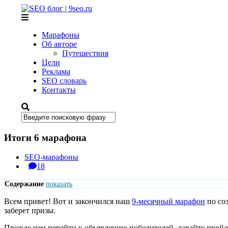
SEO блог |
9seo.ru
Марафоны
Об авторе
Путешествия
Цели
Реклама
SEO словарь
Контакты
Итоги 6 марафона
SEO-марафоны
18
Содержание
показать
Всем привет! Вот и закончился наш
9-месячный марафон
по соз
заберет призы.
Прежде чем перейти к объявлению победителей, давайте пройд