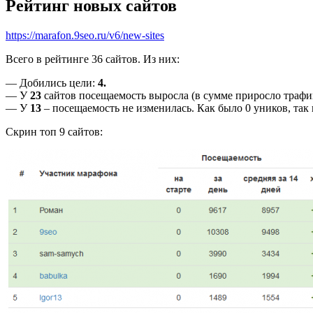
Рейтинг новых сайтов
https://marafon.9seo.ru/v6/new-sites
Всего в рейтинге 36 сайтов. Из них:
— Добились цели:
4.
— У
23
сайтов посещаемость выросла (в сумме приросло трафика
— У
13
– посещаемость не изменилась. Как было 0 уников, так 
Скрин топ 9 сайтов: