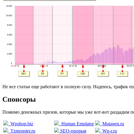
Не все статьи еще работают в полную силу. Надеюсь, трафик ещ
Спонсоры
Помимо денежных призов, которые мы уже вот-вот раздадим поб
Wpshop.biz
Human Emulator
Mutagen.ru
Tzmonster.ru
SEO-прорыв
Wp-r.ru