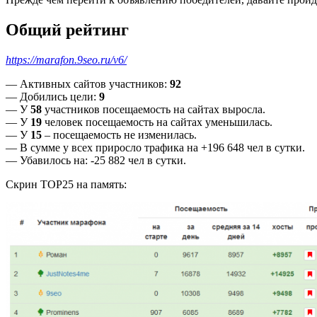
Общий рейтинг
https://marafon.9seo.ru/v6/
— Активных сайтов участников:
92
— Добились цели:
9
— У
58
участников посещаемость на сайтах выросла.
— У
19
человек посещаемость на сайтах уменьшилась.
— У
15
– посещаемость не изменилась.
— В сумме у всех приросло трафика на +196 648 чел в сутки.
— Убавилось на: -25 882 чел в сутки.
Скрин TOP25 на память: