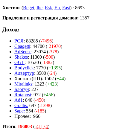
Хостинг
(
Beget
,
Ihc
,
Esk
,
Eh
,
Fast
) : 8693
Продление и регистрация доменов:
1357
Доход:
РСЯ
: 88285 (
-7496
)
Cpagetti
: 44700 (
-21970
)
AdSense
: 23074 (
-378
)
Shakes
: 11300 (
-500
)
GGL
: 10520 (
-1382
)
Bodyclick
: 7770 (
+1395
)
Адвертур
: 3500 (
-24
)
Хостинг(ПП): 1502 (
+44
)
Miralinks
: 1323 (
+423
)
Блогун
: 227
Rotapost
: 972 (
+456
)
Ad1
: 840 (
-450
)
Grattis:
697 (
-1398
)
Sape:
554 (
-185
)
Прочее
:
966
Итого
:
196003
(
-41174
)