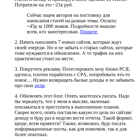
Потратили на это ~21к руб.
Сейчас ищем авторов на постоянку для
написания статей на разные темы. Оплата:
~45р за 1000 знаков. Подробности вышлю
всем, кто заинтересован.
Пишите
.
2. Начать наполнять 7 новых сайтов, которые ждут
своей очереди. Но и не забыть о старых сайтах, которые
тоже нуждаются в обновлении. А то трафик на них
практически стоит на месте.
3. Покрутить рекламу. Потестировать хочу блоки РСЯ,
адсенса, плотно поработать с CPA, попробовать что-то
новое… Нужно возвращать былые доходы и не забывать
про свои
цели
.
4. Обновлять этот блог. Опять захотелось писать. Надо
бы черкануть, что у меня в мыслях, маленько
поплакаться и приступить к выполнению планов.
Скорее всего, опять поставлю какую-то цель по сайтам/
доходу и буду раз в неделю вести отчеты. Такой формат,
вроде, всем нравится? Также, возможно, буду писать
информационные посты, как для новичков, так и для
более опытных.