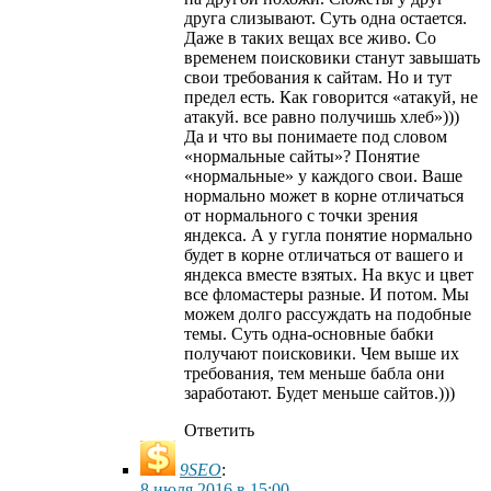
друга слизывают. Суть одна остается.
Даже в таких вещах все живо. Со
временем поисковики станут завышать
свои требования к сайтам. Но и тут
предел есть. Как говорится «атакуй, не
атакуй. все равно получишь хлеб»)))
Да и что вы понимаете под словом
«нормальные сайты»? Понятие
«нормальные» у каждого свои. Ваше
нормально может в корне отличаться
от нормального с точки зрения
яндекса. А у гугла понятие нормально
будет в корне отличаться от вашего и
яндекса вместе взятых. На вкус и цвет
все фломастеры разные. И потом. Мы
можем долго рассуждать на подобные
темы. Суть одна-основные бабки
получают поисковики. Чем выше их
требования, тем меньше бабла они
заработают. Будет меньше сайтов.)))
Ответить
9SEO
:
8 июля 2016 в 15:00