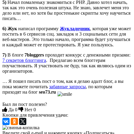
5)
Начал помаленьку знакомиться с PHP. Давно хотел начать,
так как это очень полезная штука. Не знаю, завлечет меня это
дело или нет, но хотя бы простенькие скрипты хочу научиться
писать…
6)
Жук
написал программу
Жукладочник
, которая уже может
постить в 6 сервисов соц. закладок и 3 социальных сети для
веб-мастеров. Это только начало, программа будет улучшаться
и каждый может ее протестировать. Я уже пользуюсь.
7)
В блоге
7bloggers
проходит конкурс с денежными призами:
7 секретов блоггинга
. Предлагаю всем блоггерам
поучаствовать. Я участвовать не буду, так как являюсь одим из
организаторов.
… Я пошел писать пост о том, как я делаю адалт блог, а вы
пока можете почитать
забавные запросы
, по которым
приходят на блог
seo73.ru
Был ли пост полезен?
Да
0
Нет
0
Кнопки для привлечения удачи:
Введите свой e-mail и нажмите кнопку «Подписаться»