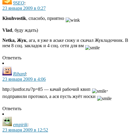
9SEO
:
23 января 2009 в 0:27
Kisuhvostik
, спасибо, приятно
Vlad
, буду ждать)
Netka, Жук
, ага, я уже в аське сижу и скачал Жукладочник. В
нем 8 соц. закладок и 4 соц. сети для вм
Ответить
Rihard
:
23 января 2009 в 4:06
http://justfor.ru/?p=85 — качай рабочий квип
,
подправили протокол, а ася пусть жуёт носки
Ответить
empirik
:
23 января 2009 в 12:52