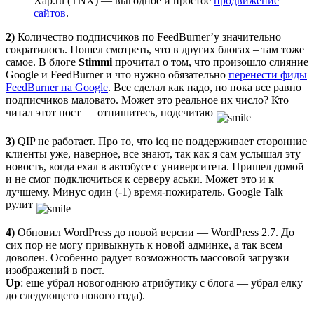
Xap.ru (TNX) — выгодное и простое
продвижение
сайтов
.
2)
Количество подписчиков по FeedBurner’у значительно
сократилось. Пошел смотреть, что в других блогах – там тоже
самое. В блоге
Stimmi
прочитал о том, что произошло слияние
Google и FeedBurner и что нужно обязательно
перенести фиды
FeedBurner на Google
. Все сделал как надо, но пока все равно
подписчиков маловато. Может это реальное их число? Кто
читал этот пост — отпишитесь, подсчитаю
3)
QIP не работает. Про то, что icq не поддерживает сторонние
клиенты уже, наверное, все знают, так как я сам услышал эту
новость, когда ехал в автобусе с университета. Пришел домой
и не смог подключиться к серверу аськи. Может это и к
лучшему. Минус один (-1) время-пожиратель. Google Talk
рулит
4)
Обновил WordPress до новой версии — WordPress 2.7. До
сих пор не могу привыкнуть к новой админке, а так всем
доволен. Особенно радует возможность массовой загрузки
изображений в пост.
Up
: еще убрал новогоднюю атрибутику с блога — убрал елку
до следующего нового года).