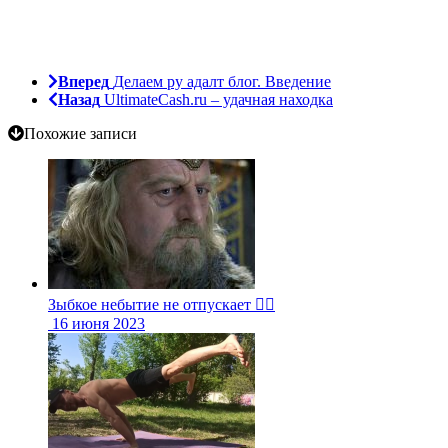
Вперед
Делаем ру адалт блог. Введение
Назад
UltimateCash.ru – удачная находка
Похожие записи
Зыбкое небытие не отпускает 🤷‍♂️
16 июня 2023